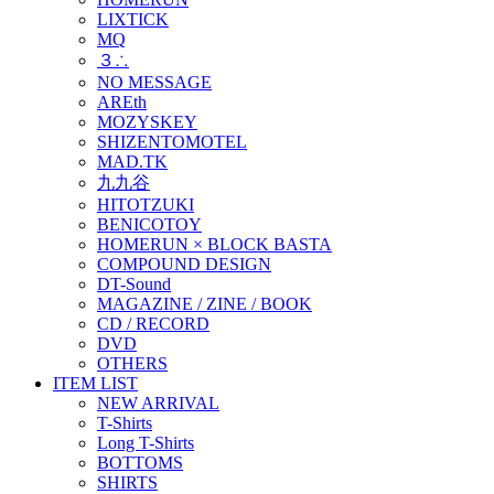
LIXTICK
MQ
３∴
NO MESSAGE
AREth
MOZYSKEY
SHIZENTOMOTEL
MAD.TK
九九谷
HITOTZUKI
BENICOTOY
HOMERUN × BLOCK BASTA
COMPOUND DESIGN
DT-Sound
MAGAZINE / ZINE / BOOK
CD / RECORD
DVD
OTHERS
ITEM LIST
NEW ARRIVAL
T-Shirts
Long T-Shirts
BOTTOMS
SHIRTS