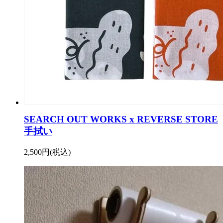
SEARCH OUT WORKS x REVERSE STORE
手拭い
2,500円(税込)