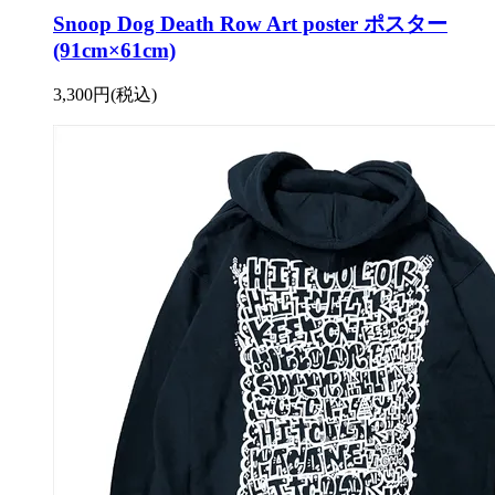
Snoop Dog Death Row Art poster ポスター
(91cm×61cm)
3,300円(税込)