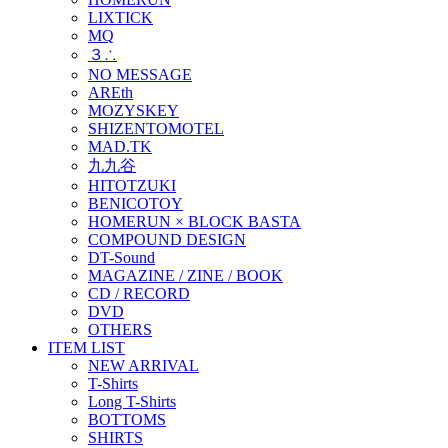
LIXTICK
MQ
３∴
NO MESSAGE
AREth
MOZYSKEY
SHIZENTOMOTEL
MAD.TK
九九谷
HITOTZUKI
BENICOTOY
HOMERUN × BLOCK BASTA
COMPOUND DESIGN
DT-Sound
MAGAZINE / ZINE / BOOK
CD / RECORD
DVD
OTHERS
ITEM LIST
NEW ARRIVAL
T-Shirts
Long T-Shirts
BOTTOMS
SHIRTS