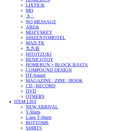
LIXTICK
MQ
３∴
NO MESSAGE
AREth
MOZYSKEY
SHIZENTOMOTEL
MAD.TK
九九谷
HITOTZUKI
BENICOTOY
HOMERUN × BLOCK BASTA
COMPOUND DESIGN
DT-Sound
MAGAZINE / ZINE / BOOK
CD / RECORD
DVD
OTHERS
ITEM LIST
NEW ARRIVAL
T-Shirts
Long T-Shirts
BOTTOMS
SHIRTS