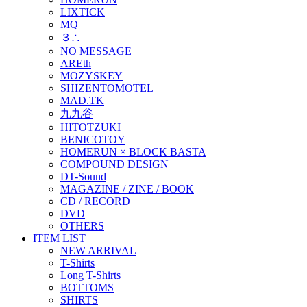
LIXTICK
MQ
３∴
NO MESSAGE
AREth
MOZYSKEY
SHIZENTOMOTEL
MAD.TK
九九谷
HITOTZUKI
BENICOTOY
HOMERUN × BLOCK BASTA
COMPOUND DESIGN
DT-Sound
MAGAZINE / ZINE / BOOK
CD / RECORD
DVD
OTHERS
ITEM LIST
NEW ARRIVAL
T-Shirts
Long T-Shirts
BOTTOMS
SHIRTS