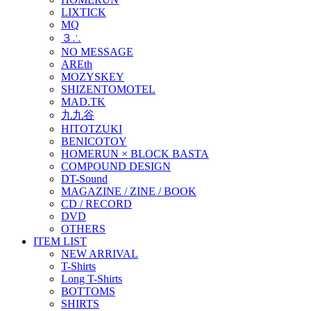
LIXTICK
MQ
３∴
NO MESSAGE
AREth
MOZYSKEY
SHIZENTOMOTEL
MAD.TK
九九谷
HITOTZUKI
BENICOTOY
HOMERUN × BLOCK BASTA
COMPOUND DESIGN
DT-Sound
MAGAZINE / ZINE / BOOK
CD / RECORD
DVD
OTHERS
ITEM LIST
NEW ARRIVAL
T-Shirts
Long T-Shirts
BOTTOMS
SHIRTS