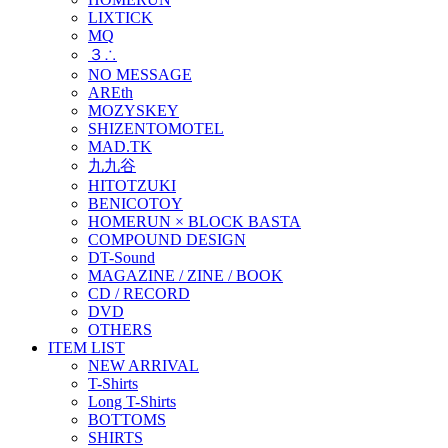
LIXTICK
MQ
３∴
NO MESSAGE
AREth
MOZYSKEY
SHIZENTOMOTEL
MAD.TK
九九谷
HITOTZUKI
BENICOTOY
HOMERUN × BLOCK BASTA
COMPOUND DESIGN
DT-Sound
MAGAZINE / ZINE / BOOK
CD / RECORD
DVD
OTHERS
ITEM LIST
NEW ARRIVAL
T-Shirts
Long T-Shirts
BOTTOMS
SHIRTS