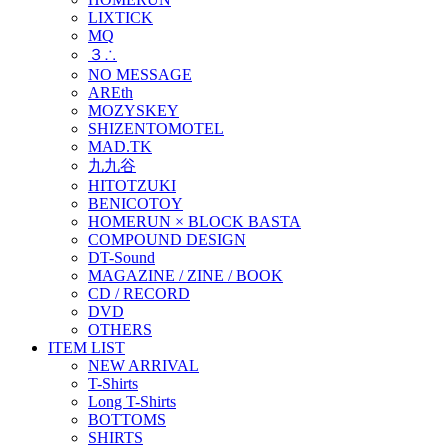
LIXTICK
MQ
３∴
NO MESSAGE
AREth
MOZYSKEY
SHIZENTOMOTEL
MAD.TK
九九谷
HITOTZUKI
BENICOTOY
HOMERUN × BLOCK BASTA
COMPOUND DESIGN
DT-Sound
MAGAZINE / ZINE / BOOK
CD / RECORD
DVD
OTHERS
ITEM LIST
NEW ARRIVAL
T-Shirts
Long T-Shirts
BOTTOMS
SHIRTS