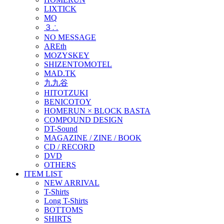
LIXTICK
MQ
３∴
NO MESSAGE
AREth
MOZYSKEY
SHIZENTOMOTEL
MAD.TK
九九谷
HITOTZUKI
BENICOTOY
HOMERUN × BLOCK BASTA
COMPOUND DESIGN
DT-Sound
MAGAZINE / ZINE / BOOK
CD / RECORD
DVD
OTHERS
ITEM LIST
NEW ARRIVAL
T-Shirts
Long T-Shirts
BOTTOMS
SHIRTS