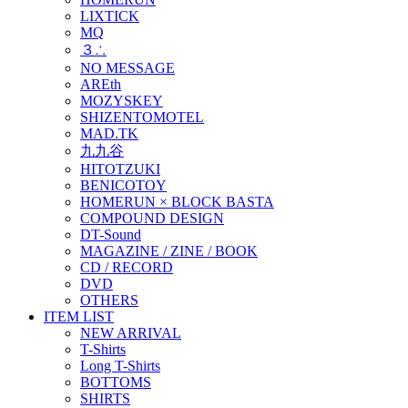
LIXTICK
MQ
３∴
NO MESSAGE
AREth
MOZYSKEY
SHIZENTOMOTEL
MAD.TK
九九谷
HITOTZUKI
BENICOTOY
HOMERUN × BLOCK BASTA
COMPOUND DESIGN
DT-Sound
MAGAZINE / ZINE / BOOK
CD / RECORD
DVD
OTHERS
ITEM LIST
NEW ARRIVAL
T-Shirts
Long T-Shirts
BOTTOMS
SHIRTS