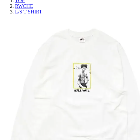
TOP
RWCHE
L/S T SHIRT