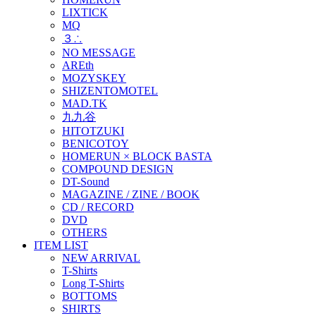
LIXTICK
MQ
３∴
NO MESSAGE
AREth
MOZYSKEY
SHIZENTOMOTEL
MAD.TK
九九谷
HITOTZUKI
BENICOTOY
HOMERUN × BLOCK BASTA
COMPOUND DESIGN
DT-Sound
MAGAZINE / ZINE / BOOK
CD / RECORD
DVD
OTHERS
ITEM LIST
NEW ARRIVAL
T-Shirts
Long T-Shirts
BOTTOMS
SHIRTS