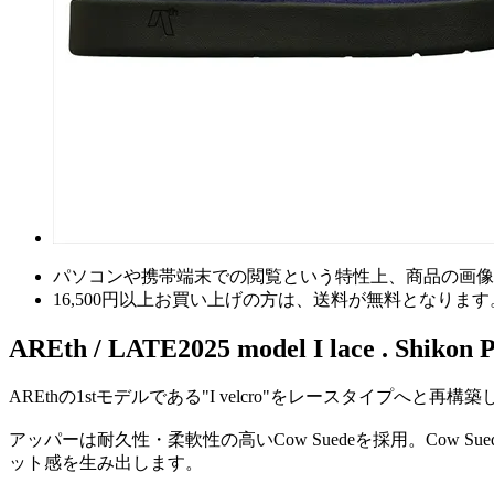
パソコンや携帯端末での閲覧という特性上、商品の画像
16,500円以上
お買い上げの方は、
送料が無料
となります
AREth / LATE2025 model I lace . Shikon 
AREthの1stモデルである"I velcro"をレースタイプへと
アッパーは耐久性・柔軟性の高いCow Suedeを採用。Co
ット感を生み出します。