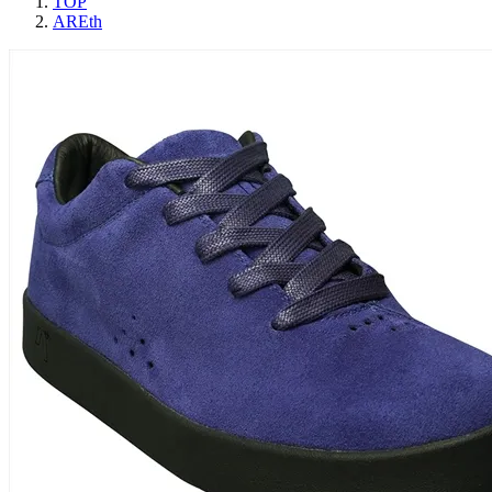
TOP
AREth