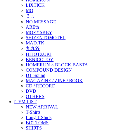
LIXTICK
MQ
３∴
NO MESSAGE
AREth
MOZYSKEY
SHIZENTOMOTEL
MAD.TK
九九谷
HITOTZUKI
BENICOTOY
HOMERUN × BLOCK BASTA
COMPOUND DESIGN
DT-Sound
MAGAZINE / ZINE / BOOK
CD / RECORD
DVD
OTHERS
ITEM LIST
NEW ARRIVAL
T-Shirts
Long T-Shirts
BOTTOMS
SHIRTS