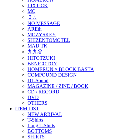
LIXTICK
MQ
３∴
NO MESSAGE
AREth
MOZYSKEY
SHIZENTOMOTEL
MAD.TK
九九谷
HITOTZUKI
BENICOTOY
HOMERUN × BLOCK BASTA
COMPOUND DESIGN
DT-Sound
MAGAZINE / ZINE / BOOK
CD / RECORD
DVD
OTHERS
ITEM LIST
NEW ARRIVAL
T-Shirts
Long T-Shirts
BOTTOMS
SHIRTS