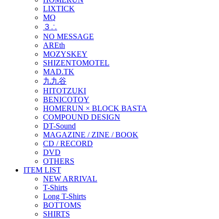
LIXTICK
MQ
３∴
NO MESSAGE
AREth
MOZYSKEY
SHIZENTOMOTEL
MAD.TK
九九谷
HITOTZUKI
BENICOTOY
HOMERUN × BLOCK BASTA
COMPOUND DESIGN
DT-Sound
MAGAZINE / ZINE / BOOK
CD / RECORD
DVD
OTHERS
ITEM LIST
NEW ARRIVAL
T-Shirts
Long T-Shirts
BOTTOMS
SHIRTS