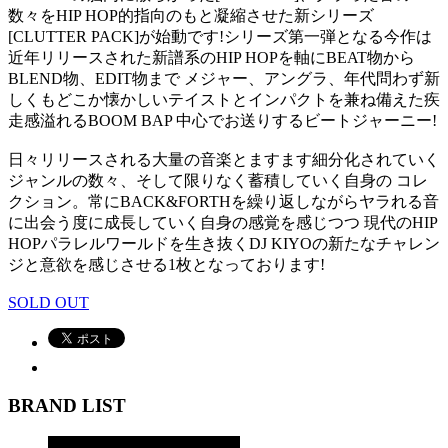
数々をHIP HOP的指向のもと凝縮させた新シリーズ
[CLUTTER PACK]が始動です!シリーズ第一弾となる今作は
近年リリースされた新譜系のHIP HOPを軸にBEAT物から
BLEND物、EDIT物まで メジャー、アングラ、年代問わず新
しくもどこか懐かしいテイストとインパクトを兼ね備えた疾
走感溢れるBOOM BAP 中心でお送りするビートジャーニー!
日々リリースされる大量の音楽とますます細分化されていく
ジャンルの数々、そして限りなく蓄積していく自身の コレ
クション。常にBACK&FORTHを繰り返しながらヤラれる音
に出会う度に成長していく自身の感覚を感じつつ 現代のHIP
HOPパラレルワールドを生き抜くDJ KIYOの新たなチャレン
ジと意欲を感じさせる1枚となっております!
SOLD OUT
BRAND LIST