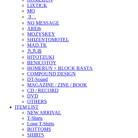
LIXTICK
MQ
３∴
NO MESSAGE
AREth
MOZYSKEY
SHIZENTOMOTEL
MAD.TK
九九谷
HITOTZUKI
BENICOTOY
HOMERUN × BLOCK BASTA
COMPOUND DESIGN
DT-Sound
MAGAZINE / ZINE / BOOK
CD / RECORD
DVD
OTHERS
ITEM LIST
NEW ARRIVAL
T-Shirts
Long T-Shirts
BOTTOMS
SHIRTS