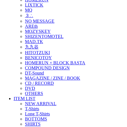
LIXTICK
MQ
３∴
NO MESSAGE
AREth
MOZYSKEY
SHIZENTOMOTEL
MAD.TK
九九谷
HITOTZUKI
BENICOTOY
HOMERUN × BLOCK BASTA
COMPOUND DESIGN
DT-Sound
MAGAZINE / ZINE / BOOK
CD / RECORD
DVD
OTHERS
ITEM LIST
NEW ARRIVAL
T-Shirts
Long T-Shirts
BOTTOMS
SHIRTS