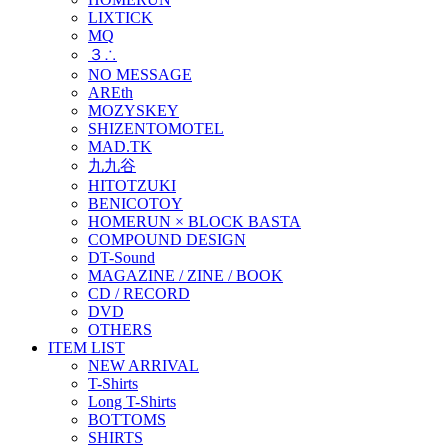
LIXTICK
MQ
３∴
NO MESSAGE
AREth
MOZYSKEY
SHIZENTOMOTEL
MAD.TK
九九谷
HITOTZUKI
BENICOTOY
HOMERUN × BLOCK BASTA
COMPOUND DESIGN
DT-Sound
MAGAZINE / ZINE / BOOK
CD / RECORD
DVD
OTHERS
ITEM LIST
NEW ARRIVAL
T-Shirts
Long T-Shirts
BOTTOMS
SHIRTS