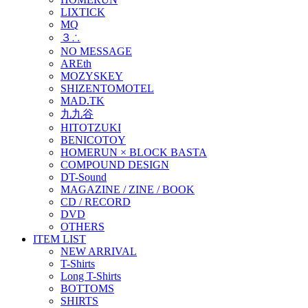
LIXTICK
MQ
３∴
NO MESSAGE
AREth
MOZYSKEY
SHIZENTOMOTEL
MAD.TK
九九谷
HITOTZUKI
BENICOTOY
HOMERUN × BLOCK BASTA
COMPOUND DESIGN
DT-Sound
MAGAZINE / ZINE / BOOK
CD / RECORD
DVD
OTHERS
ITEM LIST
NEW ARRIVAL
T-Shirts
Long T-Shirts
BOTTOMS
SHIRTS