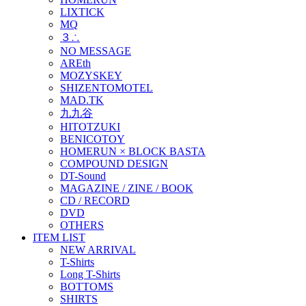
LIXTICK
MQ
３∴
NO MESSAGE
AREth
MOZYSKEY
SHIZENTOMOTEL
MAD.TK
九九谷
HITOTZUKI
BENICOTOY
HOMERUN × BLOCK BASTA
COMPOUND DESIGN
DT-Sound
MAGAZINE / ZINE / BOOK
CD / RECORD
DVD
OTHERS
ITEM LIST
NEW ARRIVAL
T-Shirts
Long T-Shirts
BOTTOMS
SHIRTS