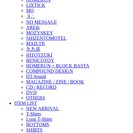
LIXTICK
MQ
３∴
NO MESSAGE
AREth
MOZYSKEY
SHIZENTOMOTEL
MAD.TK
九九谷
HITOTZUKI
BENICOTOY
HOMERUN × BLOCK BASTA
COMPOUND DESIGN
DT-Sound
MAGAZINE / ZINE / BOOK
CD / RECORD
DVD
OTHERS
ITEM LIST
NEW ARRIVAL
T-Shirts
Long T-Shirts
BOTTOMS
SHIRTS