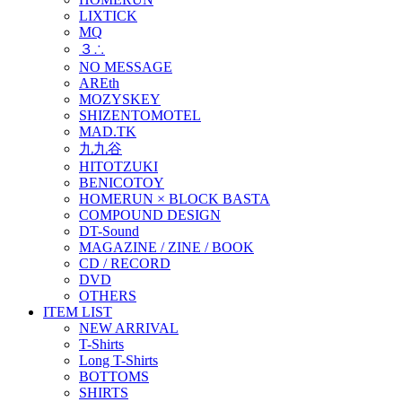
LIXTICK
MQ
３∴
NO MESSAGE
AREth
MOZYSKEY
SHIZENTOMOTEL
MAD.TK
九九谷
HITOTZUKI
BENICOTOY
HOMERUN × BLOCK BASTA
COMPOUND DESIGN
DT-Sound
MAGAZINE / ZINE / BOOK
CD / RECORD
DVD
OTHERS
ITEM LIST
NEW ARRIVAL
T-Shirts
Long T-Shirts
BOTTOMS
SHIRTS