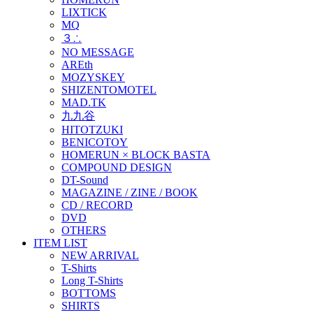
LIXTICK
MQ
３∴
NO MESSAGE
AREth
MOZYSKEY
SHIZENTOMOTEL
MAD.TK
九九谷
HITOTZUKI
BENICOTOY
HOMERUN × BLOCK BASTA
COMPOUND DESIGN
DT-Sound
MAGAZINE / ZINE / BOOK
CD / RECORD
DVD
OTHERS
ITEM LIST
NEW ARRIVAL
T-Shirts
Long T-Shirts
BOTTOMS
SHIRTS