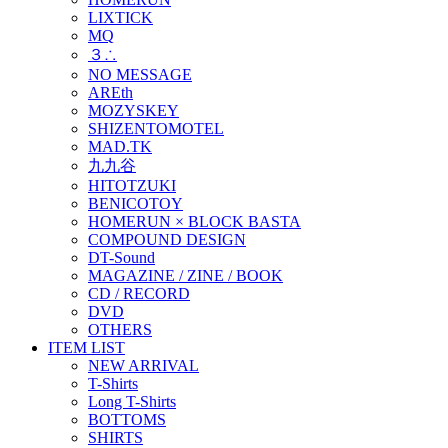
LIXTICK
MQ
３∴
NO MESSAGE
AREth
MOZYSKEY
SHIZENTOMOTEL
MAD.TK
九九谷
HITOTZUKI
BENICOTOY
HOMERUN × BLOCK BASTA
COMPOUND DESIGN
DT-Sound
MAGAZINE / ZINE / BOOK
CD / RECORD
DVD
OTHERS
ITEM LIST
NEW ARRIVAL
T-Shirts
Long T-Shirts
BOTTOMS
SHIRTS