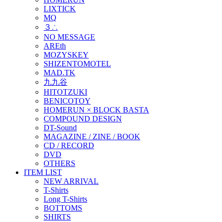
LIXTICK
MQ
３∴
NO MESSAGE
AREth
MOZYSKEY
SHIZENTOMOTEL
MAD.TK
九九谷
HITOTZUKI
BENICOTOY
HOMERUN × BLOCK BASTA
COMPOUND DESIGN
DT-Sound
MAGAZINE / ZINE / BOOK
CD / RECORD
DVD
OTHERS
ITEM LIST
NEW ARRIVAL
T-Shirts
Long T-Shirts
BOTTOMS
SHIRTS