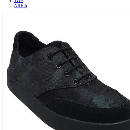
TOP
AREth