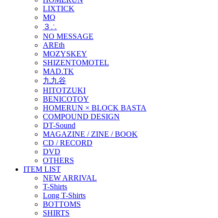
LIXTICK
MQ
３∴
NO MESSAGE
AREth
MOZYSKEY
SHIZENTOMOTEL
MAD.TK
九九谷
HITOTZUKI
BENICOTOY
HOMERUN × BLOCK BASTA
COMPOUND DESIGN
DT-Sound
MAGAZINE / ZINE / BOOK
CD / RECORD
DVD
OTHERS
ITEM LIST
NEW ARRIVAL
T-Shirts
Long T-Shirts
BOTTOMS
SHIRTS