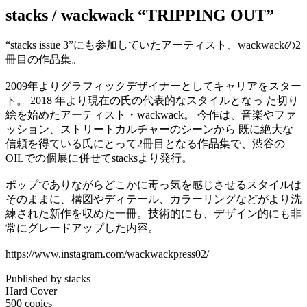
stacks / wackwack “TRIPPING OUT”
“stacks issue 3”にも参加していたアーティスト、wackwackの2
冊目の作品集。
2009年よりグラフィックデザイナーとしてキャリアをスター
ト。 2018 年より現在の氏の代表的なスタイルとなっ た切り
絵を始めたアーティスト・wackwack。 今作は、音楽やファ
ッション、ストリートカルチャーのシーンから 既に絶大な
信頼を得ている氏にとって2冊目となる作品集で、渋谷の
OILでの個展に併せてstacksより発行。
ポップでありながらどこかに毒っ気を感じさせるスタイルは
そのままに、構図やディテール、カラーリングなどがより洗
練された新作を収めた一冊。技術的にも、デザイン的にも非
常にグレードアップした内容。
https://www.instagram.com/wackwackpress02/
Published by stacks
Hard Cover
500 copies