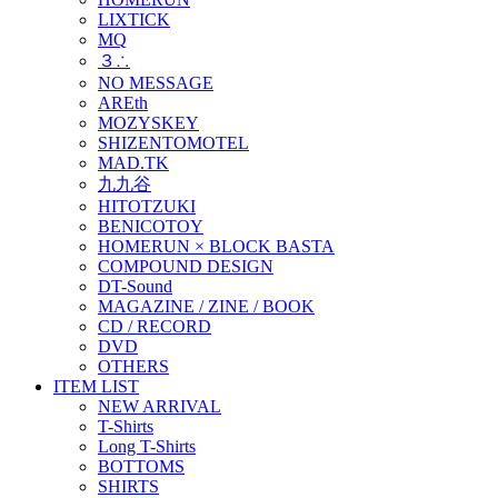
LIXTICK
MQ
３∴
NO MESSAGE
AREth
MOZYSKEY
SHIZENTOMOTEL
MAD.TK
九九谷
HITOTZUKI
BENICOTOY
HOMERUN × BLOCK BASTA
COMPOUND DESIGN
DT-Sound
MAGAZINE / ZINE / BOOK
CD / RECORD
DVD
OTHERS
ITEM LIST
NEW ARRIVAL
T-Shirts
Long T-Shirts
BOTTOMS
SHIRTS