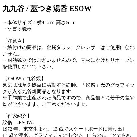
九九谷 / 蓋つき湯呑 ESOW
・本体サイズ：横9.5cｍ 高さ6cm
・材質：磁器
【注意点】
・絵付けの商品は、金属タワシ、クレンザーはご使用になれ
ません。
・耐熱磁器ではございませんので、直火にかけたりオーブン
を使用しないで下さい。
【ESOW x 九谷焼】
東京は浅草を拠点に活動する絵師、「絵僧」氏のグラフィッ
クが入る九谷焼商品となります。
※手作業で生産された商品ですので、商品個々に若干の差や
斑がございます。ご了承くださいませ。
【作家紹介】
絵僧 -ESOW-
1972 年、東京生まれ。13 歳でスケートボードに乗り出し、
17 歳で渡米。グラフィティに出会い、自らのルーツでもあ