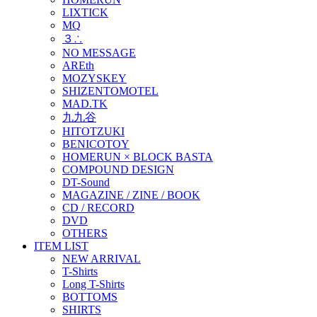
LIXTICK
MQ
３∴
NO MESSAGE
AREth
MOZYSKEY
SHIZENTOMOTEL
MAD.TK
九九谷
HITOTZUKI
BENICOTOY
HOMERUN × BLOCK BASTA
COMPOUND DESIGN
DT-Sound
MAGAZINE / ZINE / BOOK
CD / RECORD
DVD
OTHERS
ITEM LIST
NEW ARRIVAL
T-Shirts
Long T-Shirts
BOTTOMS
SHIRTS