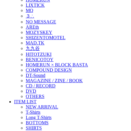
LIXTICK
MQ
３∴
NO MESSAGE
AREth
MOZYSKEY
SHIZENTOMOTEL
MAD.TK
九九谷
HITOTZUKI
BENICOTOY
HOMERUN × BLOCK BASTA
COMPOUND DESIGN
DT-Sound
MAGAZINE / ZINE / BOOK
CD / RECORD
DVD
OTHERS
ITEM LIST
NEW ARRIVAL
T-Shirts
Long T-Shirts
BOTTOMS
SHIRTS