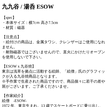
九九谷 / 湯呑 ESOW
【spec】
・本体サイズ：横7cｍ 高さ7.5cm
・材質：磁器
【注意点】
・絵付けの商品は、金属タワシ、クレンザーはご使用になれ
ません。
・耐熱磁器ではございませんので、直火にかけたりオーブン
を使用しないで下さい。
【ESOW x 九谷焼】
東京は浅草を拠点に活動する絵師、「絵僧」氏のグラフィッ
クが入る九谷焼商品となります。
※手作業で生産された商品ですので、商品個々に若干の差や
斑がございます。ご了承くださいませ。
【作家紹介】
絵僧 -ESOW-
1972 年、東京生まれ。13 歳でスケートボードに乗り出し、