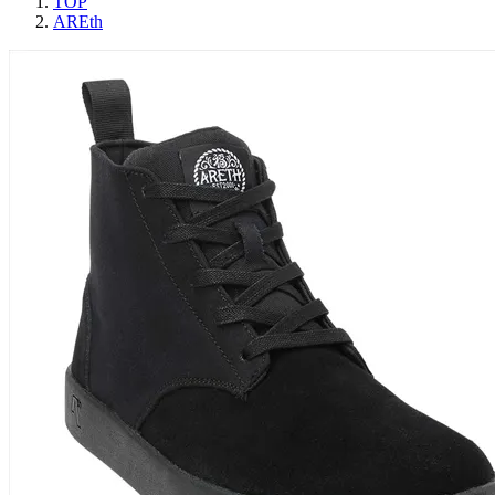
TOP
AREth