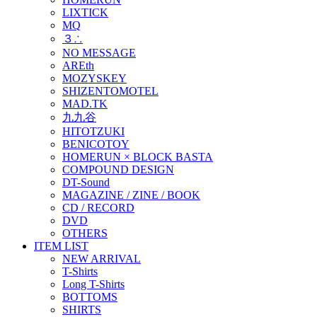
LIXTICK
MQ
３∴
NO MESSAGE
AREth
MOZYSKEY
SHIZENTOMOTEL
MAD.TK
九九谷
HITOTZUKI
BENICOTOY
HOMERUN × BLOCK BASTA
COMPOUND DESIGN
DT-Sound
MAGAZINE / ZINE / BOOK
CD / RECORD
DVD
OTHERS
ITEM LIST
NEW ARRIVAL
T-Shirts
Long T-Shirts
BOTTOMS
SHIRTS