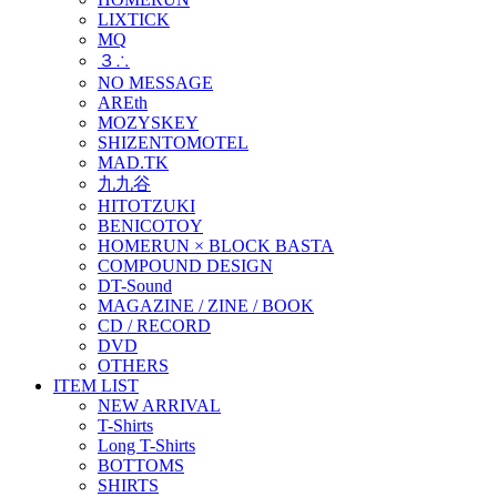
LIXTICK
MQ
３∴
NO MESSAGE
AREth
MOZYSKEY
SHIZENTOMOTEL
MAD.TK
九九谷
HITOTZUKI
BENICOTOY
HOMERUN × BLOCK BASTA
COMPOUND DESIGN
DT-Sound
MAGAZINE / ZINE / BOOK
CD / RECORD
DVD
OTHERS
ITEM LIST
NEW ARRIVAL
T-Shirts
Long T-Shirts
BOTTOMS
SHIRTS