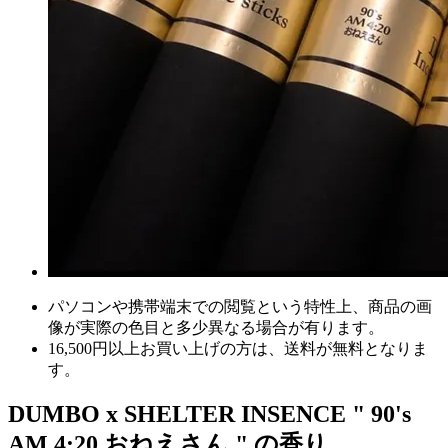
パソコンや携帯端末での閲覧という特性上、商品の画
像が実際の色目と多少異なる場合が有ります。
16,500円以上
お買い上げの方は、
送料が無料
となりま
す。
DUMBO x SHELTER INSENCE " 90's
AM 4:20 おねえさん " の香り