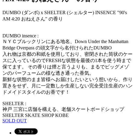
DUMBO (ダンボ) x SHELTER (シェルター) INSENCE "90's
AM 4:20 おねえさん" の香り
DUMBO insence :
ＮＹＣブルックリンにある地名、Down Under the Manhattan
Bridge Overpass の頭文字から名付けられたDUMBO
入れ物は京都の和紙を使用しており、密閉された筒状のケー
スに入っているのでFRESHな状態を最後の1本を使う時まで
保てます。 その香りは煙と言うよりも、まるでビッグメゾ
ンのパーフュームの様な透き通った香気。
新鮮な状態のまま皆様へお届けしたいという想いから、作り
置きをせず、月に一定数しか生産しない完全受注生産のハン
ドメイドスタイルのお香です！
SHELTER :
神戸 三宮に店舗を構える、老舗スケートボードショップ
SHELTER SKATE SHOP KOBE
SOLD OUT