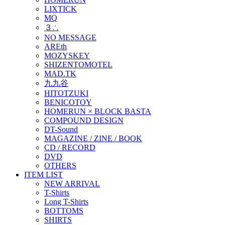
LIXTICK
MQ
３∴
NO MESSAGE
AREth
MOZYSKEY
SHIZENTOMOTEL
MAD.TK
九九谷
HITOTZUKI
BENICOTOY
HOMERUN × BLOCK BASTA
COMPOUND DESIGN
DT-Sound
MAGAZINE / ZINE / BOOK
CD / RECORD
DVD
OTHERS
ITEM LIST
NEW ARRIVAL
T-Shirts
Long T-Shirts
BOTTOMS
SHIRTS