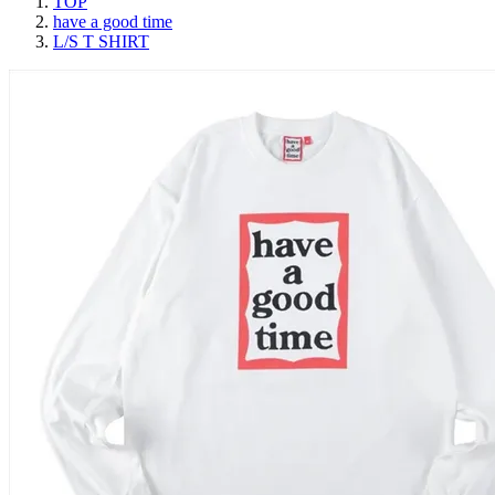
TOP
have a good time
L/S T SHIRT