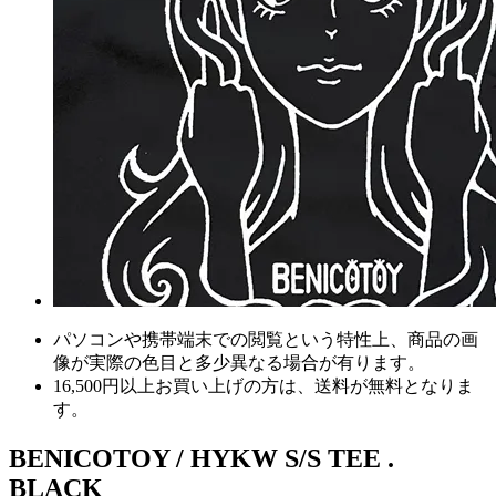
パソコンや携帯端末での閲覧という特性上、商品の画
像が実際の色目と多少異なる場合が有ります。
16,500円以上
お買い上げの方は、
送料が無料
となりま
す。
BENICOTOY / HYKW S/S TEE .
BLACK