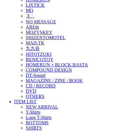
LIXTICK
MQ
３∴
NO MESSAGE
AREth
MOZYSKEY
SHIZENTOMOTEL
MAD.TK
九九谷
HITOTZUKI
BENICOTOY
HOMERUN × BLOCK BASTA
COMPOUND DESIGN
DT-Sound
MAGAZINE / ZINE / BOOK
CD / RECORD
DVD
OTHERS
ITEM LIST
NEW ARRIVAL
T-Shirts
Long T-Shirts
BOTTOMS
SHIRTS