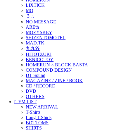
LIXTICK
MQ
３∴
NO MESSAGE
AREth
MOZYSKEY
SHIZENTOMOTEL
MAD.TK
九九谷
HITOTZUKI
BENICOTOY
HOMERUN × BLOCK BASTA
COMPOUND DESIGN
DT-Sound
MAGAZINE / ZINE / BOOK
CD / RECORD
DVD
OTHERS
ITEM LIST
NEW ARRIVAL
T-Shirts
Long T-Shirts
BOTTOMS
SHIRTS