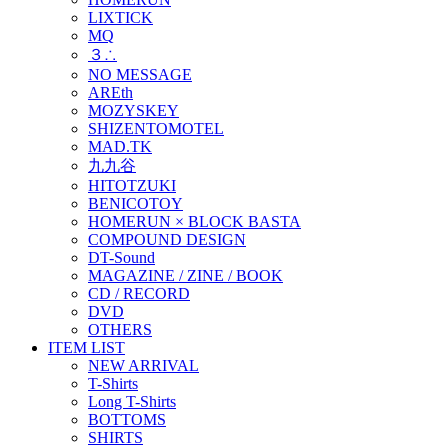
LIXTICK
MQ
３∴
NO MESSAGE
AREth
MOZYSKEY
SHIZENTOMOTEL
MAD.TK
九九谷
HITOTZUKI
BENICOTOY
HOMERUN × BLOCK BASTA
COMPOUND DESIGN
DT-Sound
MAGAZINE / ZINE / BOOK
CD / RECORD
DVD
OTHERS
ITEM LIST
NEW ARRIVAL
T-Shirts
Long T-Shirts
BOTTOMS
SHIRTS