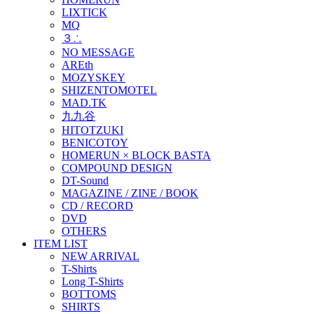
LIXTICK
MQ
３∴
NO MESSAGE
AREth
MOZYSKEY
SHIZENTOMOTEL
MAD.TK
九九谷
HITOTZUKI
BENICOTOY
HOMERUN × BLOCK BASTA
COMPOUND DESIGN
DT-Sound
MAGAZINE / ZINE / BOOK
CD / RECORD
DVD
OTHERS
ITEM LIST
NEW ARRIVAL
T-Shirts
Long T-Shirts
BOTTOMS
SHIRTS