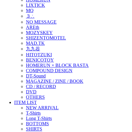
LIXTICK
MQ
３∴
NO MESSAGE
AREth
MOZYSKEY
SHIZENTOMOTEL
MAD.TK
九九谷
HITOTZUKI
BENICOTOY
HOMERUN × BLOCK BASTA
COMPOUND DESIGN
DT-Sound
MAGAZINE / ZINE / BOOK
CD / RECORD
DVD
OTHERS
ITEM LIST
NEW ARRIVAL
T-Shirts
Long T-Shirts
BOTTOMS
SHIRTS