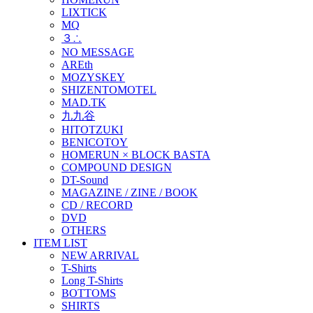
LIXTICK
MQ
３∴
NO MESSAGE
AREth
MOZYSKEY
SHIZENTOMOTEL
MAD.TK
九九谷
HITOTZUKI
BENICOTOY
HOMERUN × BLOCK BASTA
COMPOUND DESIGN
DT-Sound
MAGAZINE / ZINE / BOOK
CD / RECORD
DVD
OTHERS
ITEM LIST
NEW ARRIVAL
T-Shirts
Long T-Shirts
BOTTOMS
SHIRTS