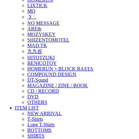
LIXTICK
MQ
３∴
NO MESSAGE
AREth
MOZYSKEY
SHIZENTOMOTEL
MAD.TK
九九谷
HITOTZUKI
BENICOTOY
HOMERUN × BLOCK BASTA
COMPOUND DESIGN
DT-Sound
MAGAZINE / ZINE / BOOK
CD / RECORD
DVD
OTHERS
ITEM LIST
NEW ARRIVAL
T-Shirts
Long T-Shirts
BOTTOMS
SHIRTS