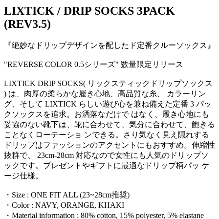
LIXTICK / DRIP SOCKS 3PACK
(REV3.5)
『絶妙なドリップデザインを配したド定番クルーソックス』
"REVERSE COLOR 0.5シリーズ" 数量限定リリース
LIXTICK DRIP SOCKS( リックスティックドリップソックス
) は、肉厚の柔らかな履き心地、高品質な糸、 カラーリン
グ、そして LIXTICK らしい遊び心を兼ね備えた定番 3 パッ
クソックスを追求。お洒落なだけで はなく、履き心地にも
妥協のない靴下は、靴に合わせて、気分に合わせて、飽きる
ことなくローテーショ ンできる。さり気なく見え隠れする
ドリップはファッションのアクセントにもおすすめ。伸縮性
抜群で、 23cm-28cm 対応なので女性にも人気のドリップソ
ックです。プレゼントやギフトに最適なドリップ柄パッ ケ
ージ仕様。
・Size : ONE FIT ALL (23~28cm推奨)
・Color : NAVY, ORANGE, KHAKI
・Material information : 80% cotton, 15% polyester, 5% elastane