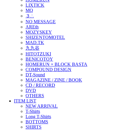
LIXTICK
MQ
３∴
NO MESSAGE
AREth
MOZYSKEY
SHIZENTOMOTEL
MAD.TK
九九谷
HITOTZUKI
BENICOTOY
HOMERUN × BLOCK BASTA
COMPOUND DESIGN
DT-Sound
MAGAZINE / ZINE / BOOK
CD / RECORD
DVD
OTHERS
ITEM LIST
NEW ARRIVAL
T-Shirts
Long T-Shirts
BOTTOMS
SHIRTS