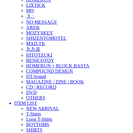
LIXTICK
MQ
３∴
NO MESSAGE
AREth
MOZYSKEY
SHIZENTOMOTEL
MAD.TK
九九谷
HITOTZUKI
BENICOTOY
HOMERUN × BLOCK BASTA
COMPOUND DESIGN
DT-Sound
MAGAZINE / ZINE / BOOK
CD / RECORD
DVD
OTHERS
ITEM LIST
NEW ARRIVAL
T-Shirts
Long T-Shirts
BOTTOMS
SHIRTS