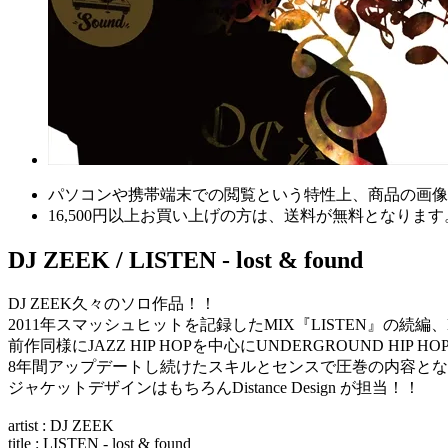
パソコンや携帯端末での閲覧という特性上、商品の画像
16,500円以上
お買い上げの方は、
送料が無料
となります
DJ ZEEK / LISTEN - lost & found
DJ ZEEK久々のソロ作品！！
2011年スマッシュヒットを記録したMIX『LISTEN』の続編、los
前作同様にJAZZ HIP HOPを中心にUNDERGROUND H
8年間アップデートし続けたスキルとセンスで圧巻の内容と
ジャケットデザインはもちろんDistance Design が担当！！
artist : DJ ZEEK
title : LISTEN - lost & found