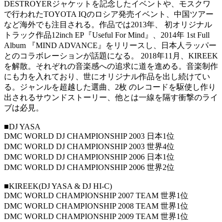
DESTROYERジャケットを記念したイベントや、モスクワ
で行われたTOYOTA IQのロシア発売イベント、中国ツアー
など海外でも注目される。作品では2013年、 初オリジナル
トラック作品12inch EP『Useful For Mind』、2014年 1st Full
Album 『MIND ADVANCE』をリリースし、日本人ラッパー
とのコラボレーションが話題になる。 2018年11月、KIREEK
を解散。それぞれの音楽感への追求に道を進める。音楽制作
にも力を入れており、世にオリジナル作品を出し続けてい
る。ジャンルを超越した選曲、2枚 のレコードを駆使し作り
出されるサウンドストーリー、他とは一線を隔す衝撃のライ
ブは必見。
■DJ YASA
DMC WORLD DJ CHAMPIONSHIP 2003 日本1位
DMC WORLD DJ CHAMPIONSHIP 2003 世界4位
DMC WORLD DJ CHAMPIONSHIP 2006 日本1位
DMC WORLD DJ CHAMPIONSHIP 2006 世界2位
■KIREEK(DJ YASA & DJ HI-C)
DMC WORLD CHAMPIONSHIP 2007 TEAM 世界1位
DMC WORLD CHAMPIONSHIP 2008 TEAM 世界1位
DMC WORLD CHAMPIONSHIP 2009 TEAM 世界1位