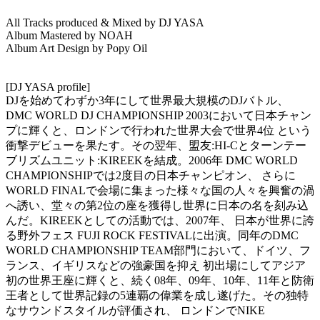
All Tracks produced & Mixed by DJ YASA
Album Mastered by NOAH
Album Art Design by Popy Oil
[DJ YASA profile]
DJを始めてわずか3年にして世界最大規模のDJバトル、
DMC WORLD DJ CHAMPIONSHIP 2003において日本チャン
プに輝くと、ロンドンで行われた世界大会で世界4位 という
衝撃デビューを果たす。その翌年、盟友:HI-Cとターンテー
ブリズムユニット:KIREEKを結成。2006年 DMC WORLD
CHAMPIONSHIPでは2度目の日本チャンピオン、 さらに
WORLD FINALで会場に集まった様々な国の人々を興奮の渦
へ誘い、堂々の第2位の座を獲得し世界に日本の名を刻み込
んだ。KIREEKとしての活動では、2007年、 日本が世界に誇
る野外フェス FUJI ROCK FESTIVALに出演。同年のDMC
WORLD CHAMPIONSHIP TEAM部門において、ドイツ、フ
ランス、イギリスなどの強豪国を抑え 初出場にしてアジア
初の世界王座に輝くと、続く08年、09年、10年、11年と防衛
王者として世界記録の5連覇の偉業を成し遂げた。その独特
なサウンドスタイルが評価され、 ロンドンでNIKE