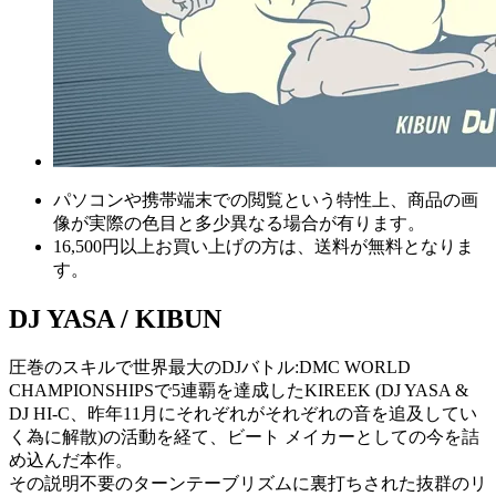
パソコンや携帯端末での閲覧という特性上、商品の画
像が実際の色目と多少異なる場合が有ります。
16,500円以上
お買い上げの方は、
送料が無料
となりま
す。
DJ YASA / KIBUN
圧巻のスキルで世界最大のDJバトル:DMC WORLD
CHAMPIONSHIPSで5連覇を達成したKIREEK (DJ YASA &
DJ HI-C、昨年11月にそれぞれがそれぞれの音を追及してい
く為に解散)の活動を経て、ビート メイカーとしての今を詰
め込んだ本作。
その説明不要のターンテーブリズムに裏打ちされた抜群のリ