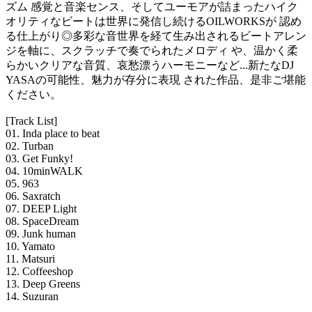
ズム 感覚と音楽センス、そしてユーモアが詰まったハイク
オリティなビートは世界に発信し続けるOILWORKSが 認め
る仕上がり◎多彩な音世界を経て生み出されるビートアレン
ジを軸に、スクラッチで奏でられたメロディ や、温かく柔
らかいクリアな音質、哀愁漂うハーモニーなど...新たなDJ
YASAの可能性、魅力が存分に表現 された作品、是非ご堪能
ください。
[Track List]
01. Inda place to beat
02. Turban
03. Get Funky!
04. 10minWALK
05. 963
06. Saxratch
07. DEEP Light
08. SpaceDream
09. Junk human
10. Yamato
11. Matsuri
12. Coffeeshop
13. Deep Greens
14. Suzuran