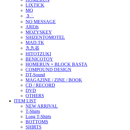
LIXTICK
MQ
３∴
NO MESSAGE
AREth
MOZYSKEY
SHIZENTOMOTEL
MAD.TK
九九谷
HITOTZUKI
BENICOTOY
HOMERUN × BLOCK BASTA
COMPOUND DESIGN
DT-Sound
MAGAZINE / ZINE / BOOK
CD / RECORD
DVD
OTHERS
ITEM LIST
NEW ARRIVAL
T-Shirts
Long T-Shirts
BOTTOMS
SHIRTS