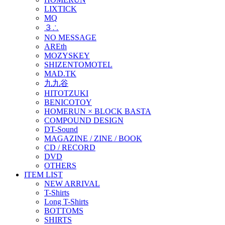
LIXTICK
MQ
３∴
NO MESSAGE
AREth
MOZYSKEY
SHIZENTOMOTEL
MAD.TK
九九谷
HITOTZUKI
BENICOTOY
HOMERUN × BLOCK BASTA
COMPOUND DESIGN
DT-Sound
MAGAZINE / ZINE / BOOK
CD / RECORD
DVD
OTHERS
ITEM LIST
NEW ARRIVAL
T-Shirts
Long T-Shirts
BOTTOMS
SHIRTS