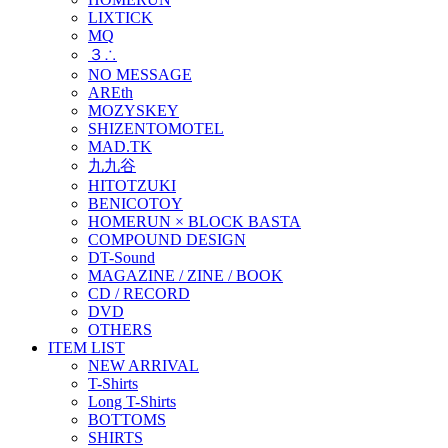
LIXTICK
MQ
３∴
NO MESSAGE
AREth
MOZYSKEY
SHIZENTOMOTEL
MAD.TK
九九谷
HITOTZUKI
BENICOTOY
HOMERUN × BLOCK BASTA
COMPOUND DESIGN
DT-Sound
MAGAZINE / ZINE / BOOK
CD / RECORD
DVD
OTHERS
ITEM LIST
NEW ARRIVAL
T-Shirts
Long T-Shirts
BOTTOMS
SHIRTS