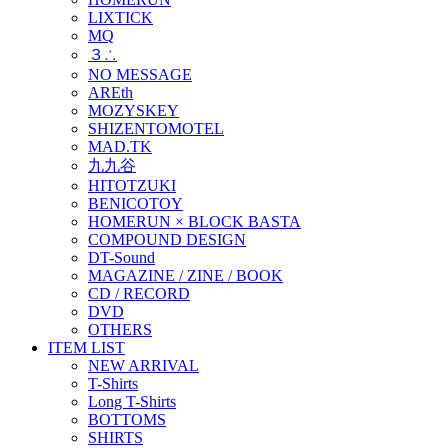
LIXTICK
MQ
３∴
NO MESSAGE
AREth
MOZYSKEY
SHIZENTOMOTEL
MAD.TK
九九谷
HITOTZUKI
BENICOTOY
HOMERUN × BLOCK BASTA
COMPOUND DESIGN
DT-Sound
MAGAZINE / ZINE / BOOK
CD / RECORD
DVD
OTHERS
ITEM LIST
NEW ARRIVAL
T-Shirts
Long T-Shirts
BOTTOMS
SHIRTS