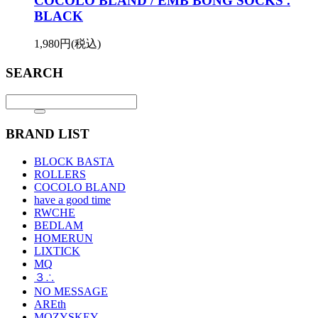
COCOLO BLAND / EMB BONG SOCKS .
BLACK
1,980円(税込)
SEARCH
BRAND LIST
BLOCK BASTA
ROLLERS
COCOLO BLAND
have a good time
RWCHE
BEDLAM
HOMERUN
LIXTICK
MQ
３∴
NO MESSAGE
AREth
MOZYSKEY