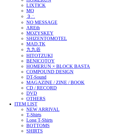
LIXTICK
MQ
３∴
NO MESSAGE
AREth
MOZYSKEY
SHIZENTOMOTEL
MAD.TK
九九谷
HITOTZUKI
BENICOTOY
HOMERUN × BLOCK BASTA
COMPOUND DESIGN
DT-Sound
MAGAZINE / ZINE / BOOK
CD / RECORD
DVD
OTHERS
ITEM LIST
NEW ARRIVAL
T-Shirts
Long T-Shirts
BOTTOMS
SHIRTS