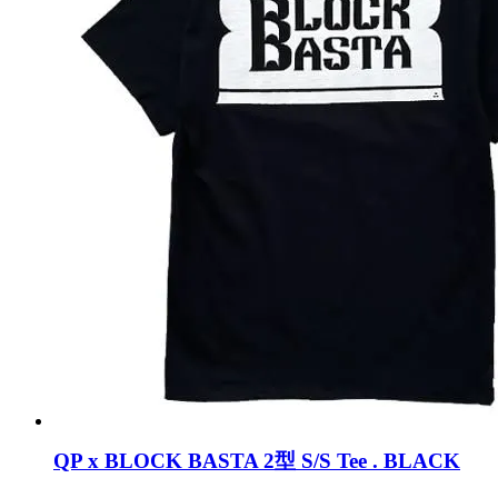
QP x BLOCK BASTA 2型 S/S Tee . BLACK