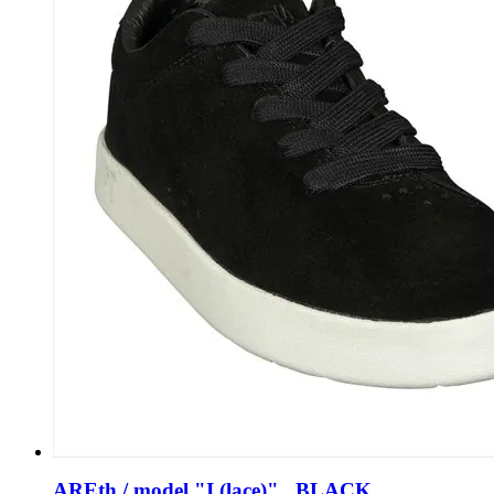
AREth / model "I (lace)" . BLACK