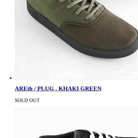
AREth / PLUG . KHAKI GREEN
SOLD OUT