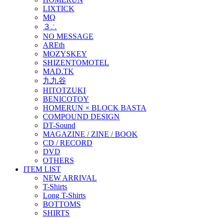
LIXTICK
MQ
３∴
NO MESSAGE
AREth
MOZYSKEY
SHIZENTOMOTEL
MAD.TK
九九谷
HITOTZUKI
BENICOTOY
HOMERUN × BLOCK BASTA
COMPOUND DESIGN
DT-Sound
MAGAZINE / ZINE / BOOK
CD / RECORD
DVD
OTHERS
ITEM LIST
NEW ARRIVAL
T-Shirts
Long T-Shirts
BOTTOMS
SHIRTS