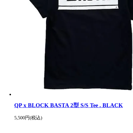
QP x BLOCK BASTA 2型 S/S Tee . BLACK
5,500円(税込)