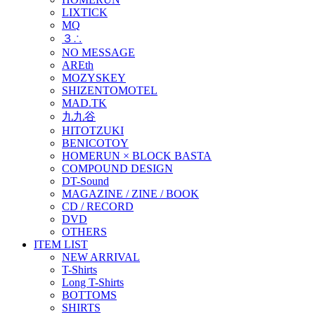
LIXTICK
MQ
３∴
NO MESSAGE
AREth
MOZYSKEY
SHIZENTOMOTEL
MAD.TK
九九谷
HITOTZUKI
BENICOTOY
HOMERUN × BLOCK BASTA
COMPOUND DESIGN
DT-Sound
MAGAZINE / ZINE / BOOK
CD / RECORD
DVD
OTHERS
ITEM LIST
NEW ARRIVAL
T-Shirts
Long T-Shirts
BOTTOMS
SHIRTS