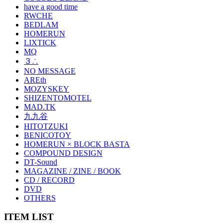
have a good time
RWCHE
BEDLAM
HOMERUN
LIXTICK
MQ
３∴
NO MESSAGE
AREth
MOZYSKEY
SHIZENTOMOTEL
MAD.TK
九九谷
HITOTZUKI
BENICOTOY
HOMERUN × BLOCK BASTA
COMPOUND DESIGN
DT-Sound
MAGAZINE / ZINE / BOOK
CD / RECORD
DVD
OTHERS
ITEM LIST