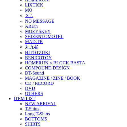
LIXTICK
MQ
３∴
NO MESSAGE
AREth
MOZYSKEY
SHIZENTOMOTEL
MAD.TK
九九谷
HITOTZUKI
BENICOTOY
HOMERUN × BLOCK BASTA
COMPOUND DESIGN
DT-Sound
MAGAZINE / ZINE / BOOK
CD / RECORD
DVD
OTHERS
ITEM LIST
NEW ARRIVAL
T-Shirts
Long T-Shirts
BOTTOMS
SHIRTS